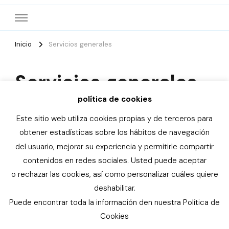
Inicio
Servicios generales
Servicios generales
política de cookies
Este sitio web utiliza cookies propias y de terceros para
obtener estadísticas sobre los hábitos de navegación
del usuario, mejorar su experiencia y permitirle compartir
© Copyright 2026
Asociación de familias con niños y
contenidos en redes sociales. Usted puede aceptar
niñas especiales de la Provincia de Alicante
. Todos los
o rechazar las cookies, así como personalizar cuáles quiere
derechos reservados. Elegant Fashion | Desarrollado por
deshabilitar.
Rara Themes
. Funciona con
WordPress
.
Política de
Puede encontrar toda la información den nuestra Política de
cookies
Cookies
Política de cookies
Aviso legal