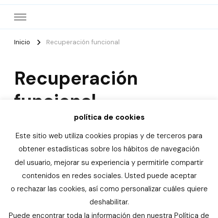
Inicio
Recuperación funcional
Recuperación
funcional
política de cookies
Este sitio web utiliza cookies propias y de terceros para
obtener estadísticas sobre los hábitos de navegación
del usuario, mejorar su experiencia y permitirle compartir
© Copyright 2026
Asociación de familias con niños y
contenidos en redes sociales. Usted puede aceptar
niñas especiales de la Provincia de Alicante
. Todos los
o rechazar las cookies, así como personalizar cuáles quiere
derechos reservados. Elegant Fashion | Desarrollado por
deshabilitar.
Rara Themes
. Funciona con
WordPress
.
Política de
Puede encontrar toda la información den nuestra Política de