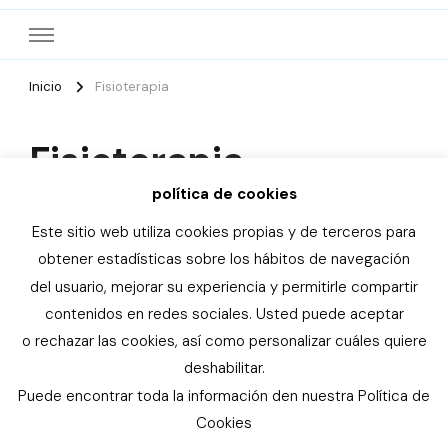
Inicio
Fisioterapia
Fisioterapia
política de cookies
Este sitio web utiliza cookies propias y de terceros para
obtener estadísticas sobre los hábitos de navegación
del usuario, mejorar su experiencia y permitirle compartir
© Copyright 2026
Asociación de familias con niños y
contenidos en redes sociales. Usted puede aceptar
niñas especiales de la Provincia de Alicante
. Todos los
o rechazar las cookies, así como personalizar cuáles quiere
derechos reservados. Elegant Fashion | Desarrollado por
deshabilitar.
Rara Themes
. Funciona con
WordPress
.
Política de
Puede encontrar toda la información den nuestra Política de
cookies
Cookies
Política de cookies
Aviso legal